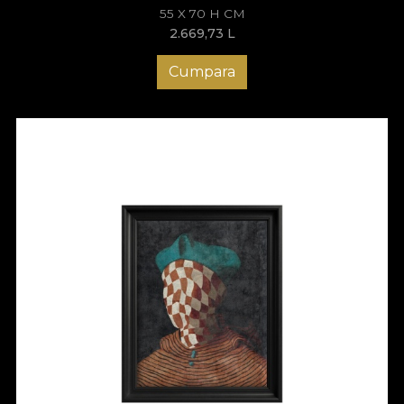
55 X 70 H CM
2.669,73
L
Cumpara