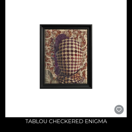
timp ce
Mystic Muse
și
Pattern Veil
transmit o serenitate
onirică.
Striped Affection
completează ansamblul prin ritm și
dinamism sofisticat.
Realizate în formate variind între
55×70 cm
și
100×135 cm
,
fiecare tablou este o expresie a măiestriei artizanale și a artei
atent curatoriate. Împreună, aceste lucrări alcătuiesc o
adevărată simfonie vizuală — o poveste despre iubire spusă
prin culoare, formă și pattern.
TABLOU CHECKERED ENIGMA