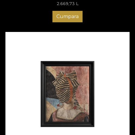
2.669,73
L
Cumpara