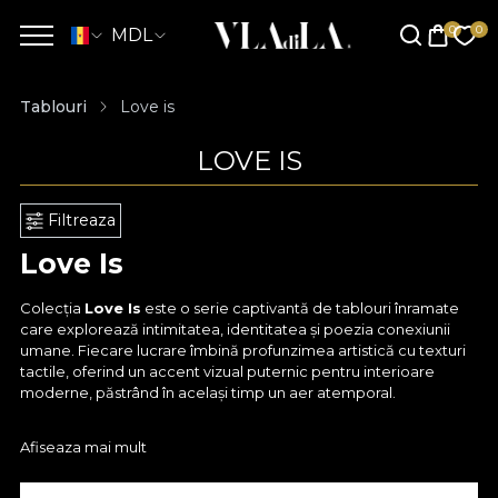
MDL
Tablouri
Love is
LOVE IS
Filtreaza
Love Is
Colecția
Love Is
este o serie captivantă de tablouri înramate
care explorează intimitatea, identitatea și poezia conexiunii
umane. Fiecare lucrare îmbină profunzimea artistică cu texturi
tactile, oferind un accent vizual puternic pentru interioare
moderne, păstrând în același timp un aer atemporal.
De la intriga geometrică a
Checkered Enigma
la eleganța
Afiseaza mai mult
cromatică a
Chroma Identity
, lucrările surprind atât expresia
îndrăzneață, cât și misterul subtil.
Majestic Muse
și
Masquerade Grace
celebrează opulența și farmecul teatral, în