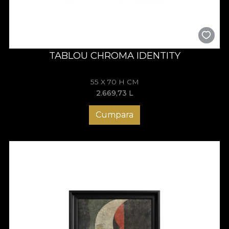
TABLOU CHROMA IDENTITY
55 X 70 H CM
2.669,73
L
Cumpara