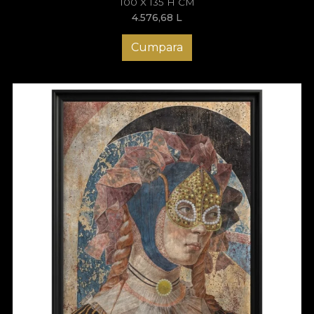
100 X 135 H CM
4.576,68
L
Cumpara