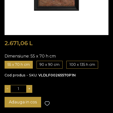
2.671,06
L
Dimensiune:
55 x 70 h cm
55 x 70 h cm
90 x 90 cm
100 x 135 h cm
Cod produs - SKU
VLDLF00265570P1N
−
+
Adauga in cos