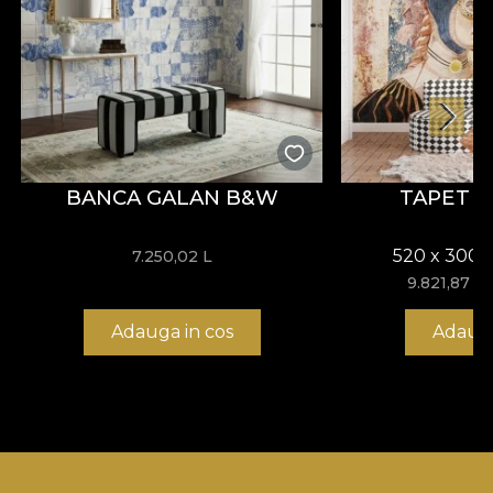
BANCA GALAN B&W
TAPET 
520 x 300 
7.250,02
L
9.821,87
L
Adauga in cos
Adauga