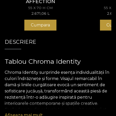
AFFECTION
55 X 70 H CM
55 X 
2.671,06
L
2.67
Cumpara
Cum
DESCRIERE
Tablou Chroma Identity
Chroma Identity surprinde esența individualității în
culori îndrăznețe și forme. Visajul remarcabil în
damă și liniile curgătoare evocă un sentiment de
sofisticare jucăușă, transformând această piesă de
rezistență într-o adăugire inspirată pentru
interioarele contemporane și spațiile creative.
Facând parte din colecția Love is, invită privitorii să
Afiseaza mai mult
reflecteze asupra texturilor iubirii și auto-exprimării.