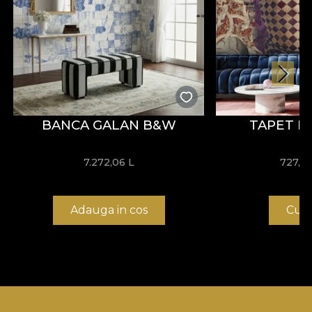
BANCA GALAN B&W
TAPET 
7.272,06
L
727,2
Adauga in cos
Cum