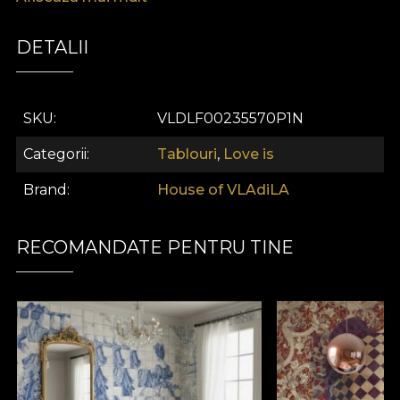
avangardist și declarațiile distinctive de decor
pentru acasă.
DETALII
SKU
VLDLF00235570P1N
Categorii
Tablouri
,
Love is
Brand
House of VLAdiLA
RECOMANDATE PENTRU TINE