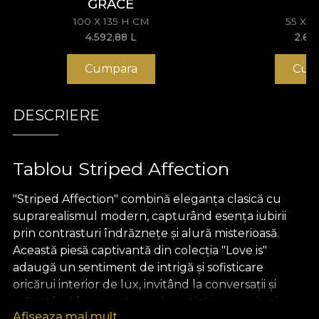
GRACE
100 X 135 H CM
55 X 
4.592,88
L
2.67
Cumpara
Cum
DESCRIERE
Tablou Striped Affection
"Striped Affection" combină eleganța clasică cu
suprarealismul modern, capturând esența iubirii
prin contrasturi îndrăznețe și alură misterioasă.
Această piesă captivantă din colecția "Love is"
adaugă un sentiment de intrigă și sofisticare
oricărui interior de lux, invitând la conversații și
reflectând frumusețea enigmatică a conexiunii
Afiseaza mai mult
umane. Ideal pentru cei care apreciază designul