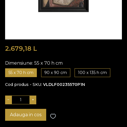
2.679,18
L
Dimensiune:
55 x 70 h cm
55 x 70 h cm
90 x 90 cm
100 x 135 h cm
Cod produs - SKU
VLDLF00235570P1N
−
+
Adauga in cos