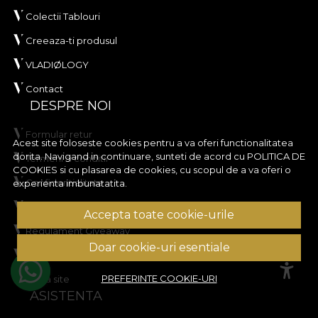
Colectii Tablouri
Creeaza-ti produsul
VLADIØLOGY
Contact
DESPRE NOI
Formular retur
Acest site foloseste cookies pentru a va oferi functionalitatea
dorita. Navigand in continuare, sunteti de acord cu
POLITICA DE
Termeni si conditii
COOKIES
si cu plasarea de cookies, cu scopul de a va oferi o
Confidentialitate
experienta imbunatatita.
Regulament Campanie reduceri
Accepta toate cookie-urile
Regulament Giveaway
Doar cookie-uri esentiale
Politica de Cookies
PREFERINTE COOKIE-URI
Harta site
ASISTENTA