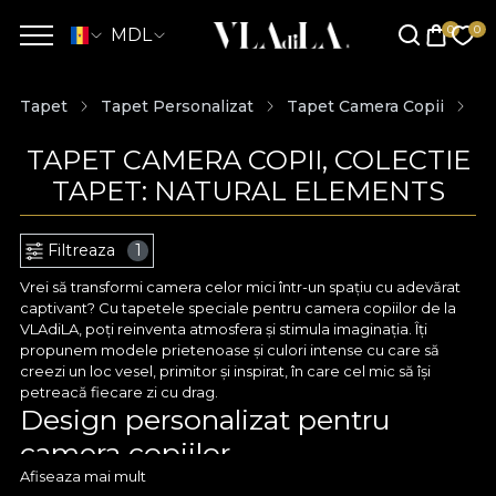
MDL
Tapet
Tapet Personalizat
Tapet Camera Copii
Co
TAPET CAMERA COPII, COLECTIE
TAPET: NATURAL ELEMENTS
Filtreaza
1
Vrei să transformi camera celor mici într-un spațiu cu adevărat
captivant? Cu tapetele speciale pentru camera copiilor de la
VLAdiLA, poți reinventa atmosfera și stimula imaginația. Îți
propunem modele prietenoase și culori intense cu care să
creezi un loc vesel, primitor și inspirat, în care cel mic să își
petreacă fiecare zi cu drag.
Design personalizat pentru
camera copiilor
Afiseaza mai mult