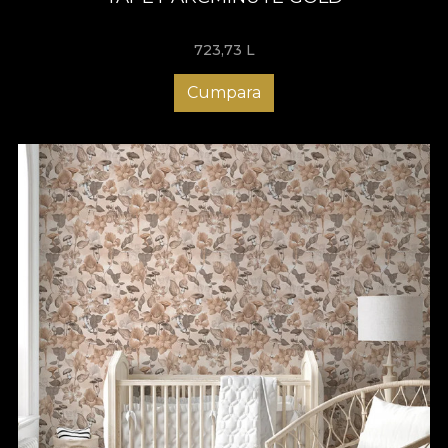
723,73
L
Cumpara