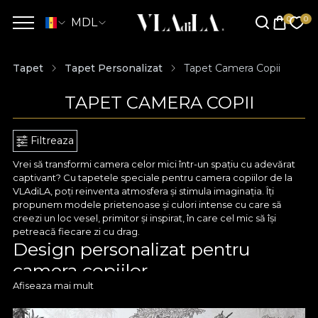
MDL
Tapet
Tapet Personalizat
Tapet Camera Copii
TAPET CAMERA COPII
Filtreaza
Vrei să transformi camera celor mici într-un spațiu cu adevărat
captivant? Cu tapetele speciale pentru camera copiilor de la
VLAdiLA, poți reinventa atmosfera și stimula imaginația. Îți
propunem modele prietenoase și culori intense cu care să
creezi un loc vesel, primitor și inspirat, în care cel mic să își
petreacă fiecare zi cu drag.
Design personalizat pentru
camera copiilor
Afiseaza mai mult
Cu un tapet pentru camera copiilor, te asiguri că spațiul lor de
joacă și relaxare devine o lume încărcată de culoare, plină de