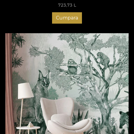
inspirată decizie. Micuțul tău merită un mediu armonios, sigur și
723,73
L
protejat, în care poate crește frumos. Cu noi este mai simplu să
îți faci copilul fericit, așa că te invităm să descoperi la VLAdiLA
tapet pentru camera copiilor și să alegi chiar acum modelul
Cumpara
ideal pentru ca fiecare moment să fie special pentru cel mic!