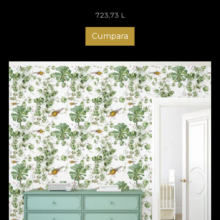
723,73
L
Cumpara