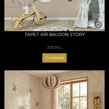
TAPET AIR BALOON STORY
723,73
L
Cumpara