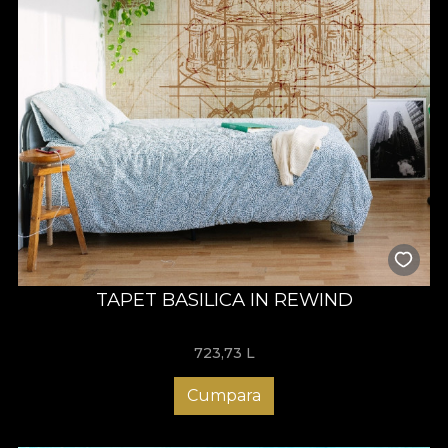
TAPET BASILICA IN REWIND
723,73
L
Cumpara