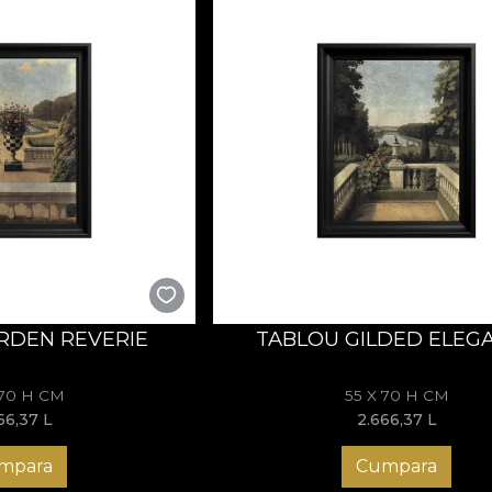
RDEN REVERIE
TABLOU GILDED ELEG
 70 H CM
55 X 70 H CM
66,37
L
2.666,37
L
mpara
Cumpara