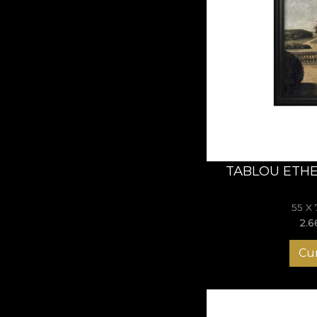
TABLOU ETHE
55 X
2.6
Cu