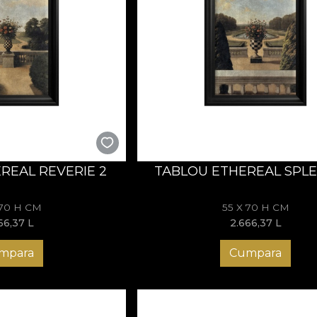
REAL REVERIE 2
TABLOU ETHEREAL SPL
 70 H CM
55 X 70 H CM
66,37
L
2.666,37
L
mpara
Cumpara