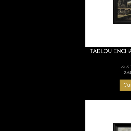
Versailles
Tablourile
Versailles
reverență vizuală și 
peretele tău.
TABLOU ENCH
55 X
2.6
Cu