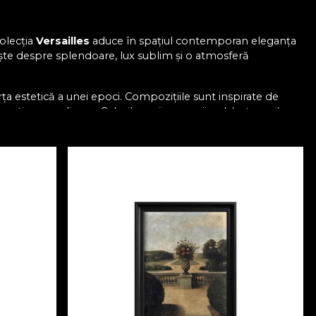
Colecția
Versailles
aduce în spațiul contemporan eleganța
rbește despre splendoare, lux sublim și o atmosferă
rța estetică a unei epoci. Compozițiile sunt inspirate de
ctive grandioase. Culorile aurii, maronii noble, tonurile
e reverie, un ecou al gloriei trecute. Fiecare detaliu —
uală în săli de bal, saloane regale și grădini ceremoniale.
ign contemporan. Prin reinterpretare modernă a
ezent, fără să pară retrograde — ci ca reinterpretări