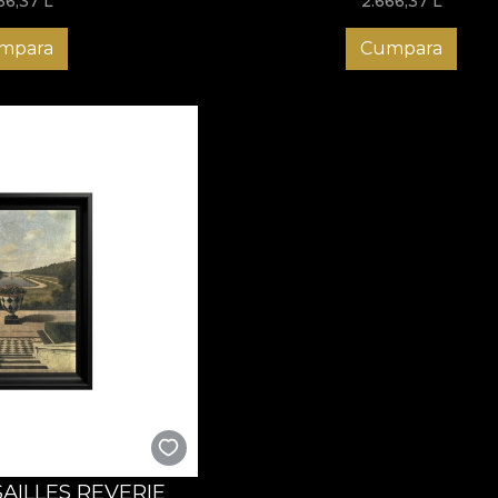
66,37
L
2.666,37
L
mpara
Cumpara
AILLES REVERIE