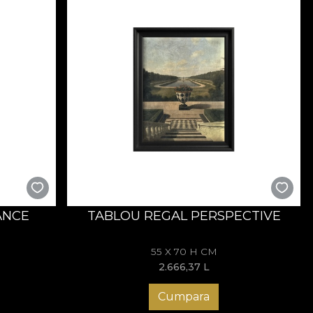
ANCE
TABLOU REGAL PERSPECTIVE
55 X 70 H CM
2.666,37
L
Cumpara