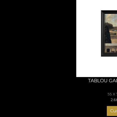
TABLOU GA
55 X
2.6
Cu