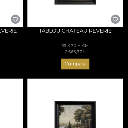
aduce rafinament și profunzime fără a încărca vizual spațiul.
ditativ.
EVERIE
TABLOU CHATEAU REVERIE
 între elementele diverse. Lemnul sculptat, catifeaua bogată,
55 X 70 H CM
 unitate și sofisticare.
2.666,37
L
Cumpara
lles
se impun ca reperuri clasice reinterpretate, adăugând
mând pereții în zone de reflecție aristocratică.
este. Prin colecții precum Versailles, fiecare lucrare devine
ză să producem tablouri care nu sunt doar decorațiuni, ci