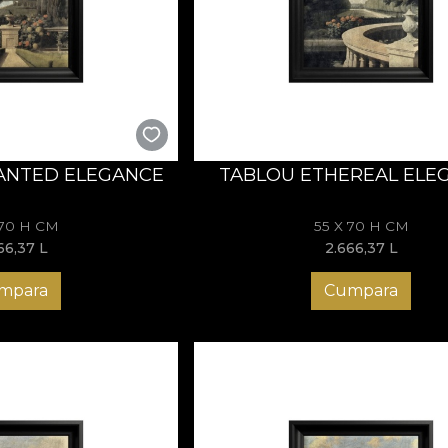
 – arta eleganței regale
sunt invitația de a trăi noblețea într-o formă reinterpretată. E
un rafinament care luminează spațiul. Descoperă colecția Versail
ANTED ELEGANCE
TABLOU ETHEREAL ELE
 70 H CM
55 X 70 H CM
66,37
L
2.666,37
L
mpara
Cumpara