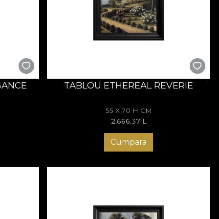
le nu evocă doar un stil — aduc o vibrație regală, o
les și lasă fiecare tablou să spună propria istorie pe
GANCE
TABLOU ETHEREAL REVERIE
55 X 70 H CM
2.666,37
L
Cumpara