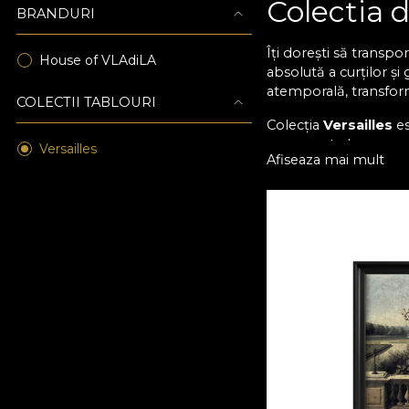
Colectia d
BRANDURI
Îți dorești să transpo
House of VLAdiLA
absolută a curților și
atemporală, transform
COLECTII TABLOURI
Colecția
Versailles
es
ornamente baroce, ara
Versailles
Afiseaza mai mult
ivoire și accentele p
Arta care
Tablourile din colecț
coloane, oglinzi, moti
Este arta care te tran
La
House of VLAdiL
simbolurilor arhitect
elegante și sofisticate
Amenajare