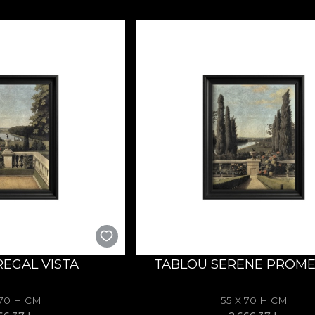
REGAL VISTA
TABLOU SERENE PROM
 70 H CM
55 X 70 H CM