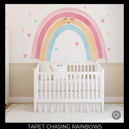
substrat de pasiune. Orice design este tratat cu cea mai mare
atenție la detalii, mult drag și răbdare, alimentat de satisfacția și
fericirea celor ce ne aleg sa le colorăm un “acasă” al visurilor lor.
TAPET CHASING RAINBOWS