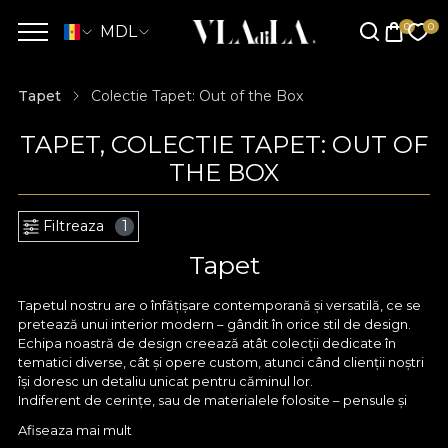
MDL
Tapet
Colectie Tapet: Out of the Box
TAPET, COLECTIE TAPET: OUT OF
THE BOX
Filtreaza
1
Tapet
Tapetul nostru are o înfățișare contemporană și versatilă, ce se
pretează unui interior modern – gândit în orice stil de design.
Echipa noastră de design creează atât colecții dedicate în
tematici diverse, cât și opere custom, atunci când clienții noștri
își doresc un detaliu unicat pentru căminul lor.
Indiferent de cerințe, sau de materialele folosite – pensule și
acuarele, creioane fine sau tableta digitală, orice model
Afiseaza mai mult
conturat de designerii VLAdiLA pornește în primul rând cu un