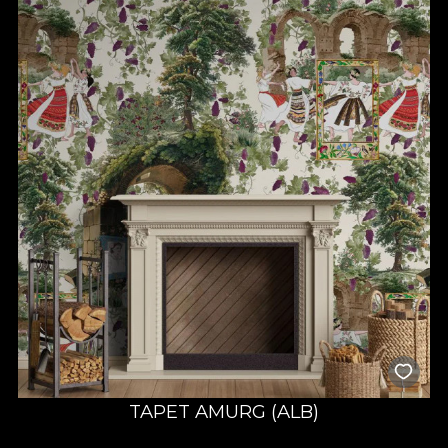
atenție la detalii, mult drag și răbdare, alimentat de satisfacția și
fericirea celor ce ne aleg sa le colorăm un “acasă” al visurilor lor.
TAPET AMURG (ALB)