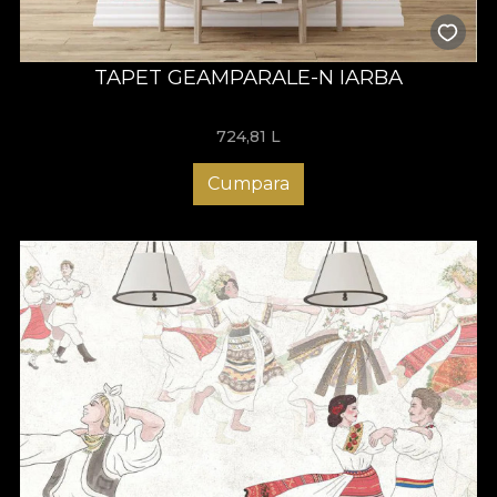
TAPET GEAMPARALE-N IARBA
724,81
L
Cumpara