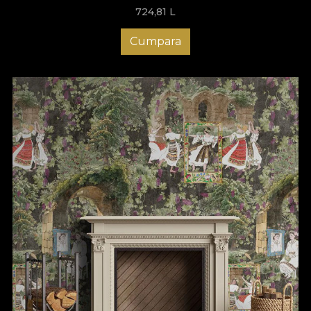
724,81
L
Cumpara