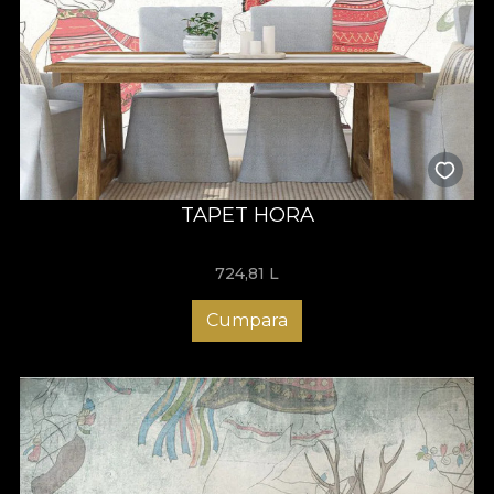
TAPET HORA
724,81
L
Cumpara