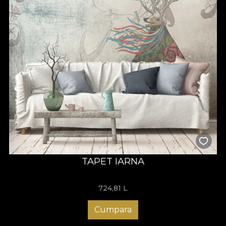
TAPET IARNA
724,81
L
Cumpara