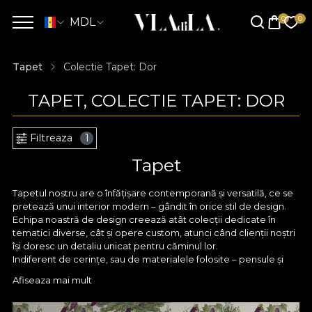
MDL
Tapet
Colectie Tapet: Dor
TAPET, COLECTIE TAPET: DOR
Filtreaza
1
Tapet
Tapetul nostru are o înfățișare contemporană și versatilă, ce se
pretează unui interior modern – gândit în orice stil de design.
Echipa noastră de design creează atât colecții dedicate în
tematici diverse, cât și opere custom, atunci când clienții noștri
își doresc un detaliu unicat pentru căminul lor.
Indiferent de cerințe, sau de materialele folosite – pensule și
acuarele, creioane fine sau tableta digitală, orice model
Afiseaza mai mult
conturat de designerii VLAdiLA pornește în primul rând cu un
substrat de pasiune. Orice design este tratat cu cea mai mare