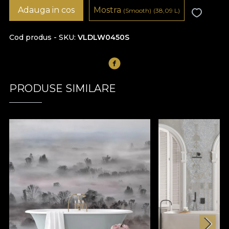
Adauga in cos
Mostra
(Smooth)
(38,09
L
)
Cod produs - SKU
VLDLW0450S
PRODUSE SIMILARE