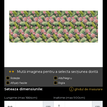
Mută imaginea pentru a selecta secțiunea dorită
Rotește
Alb/Negru
Afișați fasiile
Rigla
Seteaza dimensiunile:
ghidul de masurare
Lungime (max 1664cm)
Inaltime (max 900cm)
cm
cm