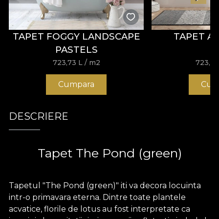
TAPET FOGGY LANDSCAPE
TAPET A
PASTELS
723,73
L
/ m2
723,7
Cumpara
Cum
DESCRIERE
Tapet The Pond (green)
Tapetul "The Pond (green)" iti va decora locuinta
intr-o primavara eterna. Dintre toate plantele
acvatice, florile de lotus au fost interpretate ca