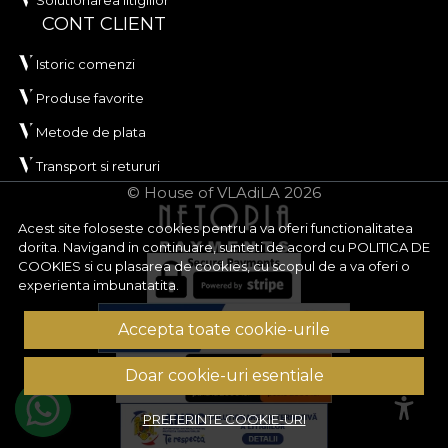
Solutionarea litigiilor
CONT CLIENT
Istoric comenzi
Produse favorite
Metode de plata
Transport si retururi
© House of VLAdiLA 2026
Acest site foloseste cookies pentru a va oferi functionalitatea
dorita. Navigand in continuare, sunteti de acord cu
POLITICA DE
COOKIES
si cu plasarea de cookies, cu scopul de a va oferi o
experienta imbunatatita.
Accepta toate cookie-urile
Doar cookie-uri esentiale
PREFERINTE COOKIE-URI