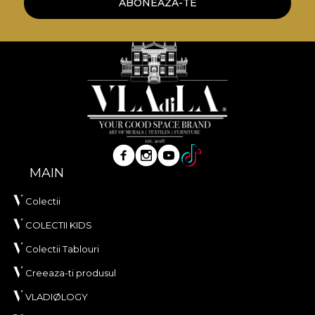
ABONEAZA-TE
**House of VLAdiLA recomanda utilizarea
adezivului propriu in aplicarea tapetului. In acest
mod, te poti bucura de un proces de redecorare
rapid, sigur si eficient, care se ridica la cele mai inalte
standarde de calitate.
MAIN
Colectii
COLECTII KIDS
Colectii Tablouri
Creeaza-ti produsul
VLADIØLOGY