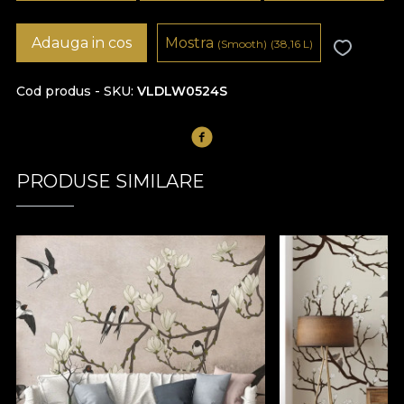
Adauga in cos
Mostra
(Smooth)
(38,16
L
)
Cod produs - SKU
VLDLW0524S
PRODUSE SIMILARE