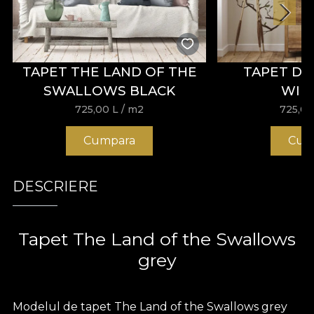
TAPET THE LAND OF THE
TAPET DO
SWALLOWS BLACK
WI
725,00
L
/ m2
725,0
Cumpara
Cum
DESCRIERE
Tapet The Land of the Swallows
grey
Modelul de tapet The Land of the Swallows grey