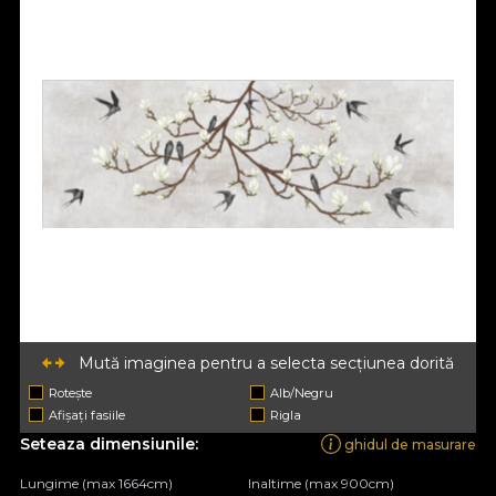
Mută imaginea pentru a selecta secțiunea dorită
Rotește
Alb/Negru
Afișați fasiile
Rigla
Seteaza dimensiunile:
ghidul de masurare
Lungime (max 1664cm)
Inaltime (max 900cm)