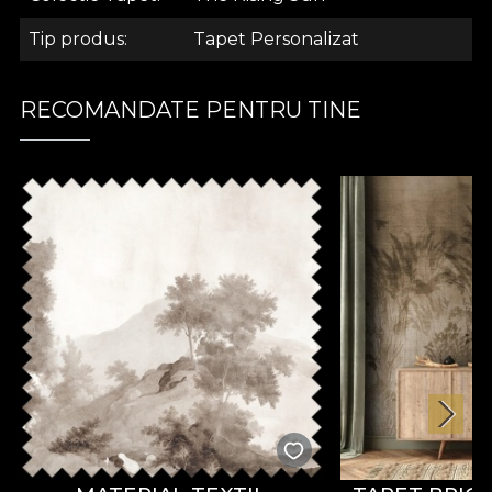
.
Tip produs
Tapet Personalizat
.
RECOMANDATE PENTRU TINE
.
Colectia The Rising Sun
Gratie, rafinament, eleganta si diversitate. Colectia
“The Rising Sun” patrunde in curiozitatile ascunse,
in traditiile vechi de mii de ani ale culturii oriental-
asiatice si innoieste spatiile casei tale in mici lacasuri
de cult care te transpun intr-o atmosfera idilica a
secolului XVIII.