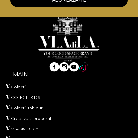
ABONEAZA-TE
adezivului propriu in aplicarea tapetului. In acest
mod, te poti bucura de un proces de redecorare
rapid, sigur si eficient, care se ridica la cele mai inalte
standarde de calitate.
MAIN
Colectii
COLECTII KIDS
Colectii Tablouri
Creeaza-ti produsul
VLADIØLOGY