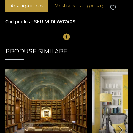
Adauga in cos
Mostra
(Smooth)
(38,14
L
)
Cod produs - SKU
VLDLW0740S
PRODUSE SIMILARE