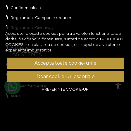
Confidentialitate
Regulament Campanie reduceri
Regulament Giveaway
Acest site foloseste cookies pentru a va oferi functionalitatea
Politica de Cookies
dorita. Navigand in continuare, sunteti de acord cu
POLITICA DE
COOKIES
si cu plasarea de cookies, cu scopul de a va oferi o
Harta site
experienta imbunatatita.
ASISTENTA
Accepta toate cookie-urile
Informatii legale
Contacteaza-ne
Doar cookie-uri esentiale
Intrebari frecvente
PREFERINTE COOKIE-URI
ANPC
Solutionarea litigiilor
CONT CLIENT
Istoric comenzi