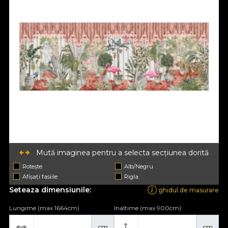
Mută imaginea pentru a selecta secțiunea dorită
Rotește
Alb/Negru
Afișați fasiile
Rigla
Seteaza dimensiunile:
ghidul de masurare
Lungime (max 1664cm)
Inaltime (max 900cm)
cm
cm