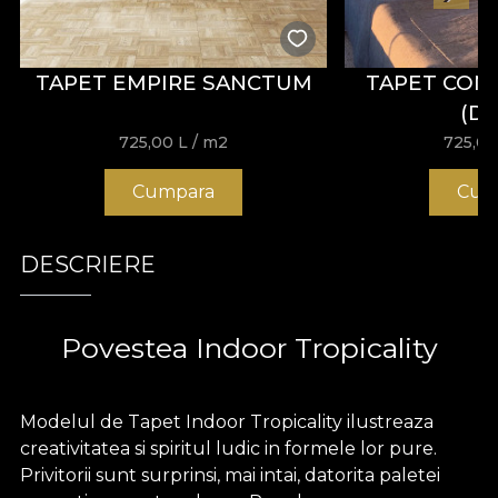
TAPET EMPIRE SANCTUM
TAPET CON
(D
725,00
L
/ m2
725,0
Cumpara
Cum
DESCRIERE
Povestea Indoor Tropicality
Modelul de Tapet Indoor Tropicality ilustreaza
creativitatea si spiritul ludic in formele lor pure.
Privitorii sunt surprinsi, mai intai, datorita paletei