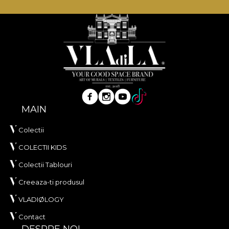
naturale, ecologice si biodegradabile. De aceea, in
procesul nostru de productie folosim o baza Vlies,
un material netesut, extrem de rezistent si de usor
de montat.
MAIN
Colectii
COLECTII KIDS
Colectii Tablouri
Creeaza-ti produsul
VLADIØLOGY
Contact