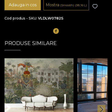
Adauga in cos
Mostra
(Smooth)
(38,16
L
)
Cod produs - SKU
VLDLW0782S
PRODUSE SIMILARE