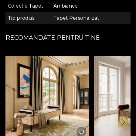
Colectie Tapet
Ambiance
Tip produs
Tapet Personalizat
.
RECOMANDATE PENTRU TINE
.
.
Colectia Ambiance
Inspirate din dorita de a crea un fond plin de
serenitate activitatilor de zi cu zi, modelele din
colectia “Ambiance” transforma spatiile in mici
sanctuare menite sa te poarte departe de
tumultul cotidian, sa iti ofere o stare pozitiva,