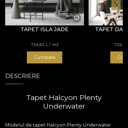
TAPET ISLA JADE
TAPET DA
724,62
L
/ m2
724,6
Cumpara
Cum
DESCRIERE
Tapet Halcyon Plenty
Underwater
Modelul de tapet Halcyon Plenty Underwater