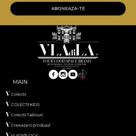
ABONEAZA-TE
*Din dragostea si respectul fata de natura, toate
tapetele noastre sunt confectionate din materiale
naturale, ecologice si biodegradabile.
**House of VLAdiLA recomanda utilizarea
adezivului propriu in aplicarea tapetului. In acest
mod, te poti bucura de un proces de redecorare
rapid, sigur si eficient, care se ridica la cele mai inalte
standarde de calitate.
MAIN
Colectii
COLECTII KIDS
Colectii Tablouri
Creeaza-ti produsul
VLADIØLOGY