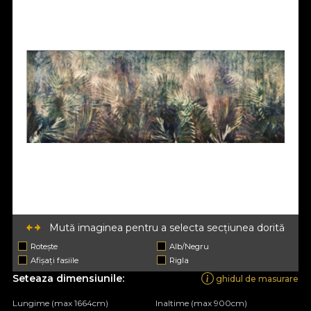
Mută imaginea pentru a selecta secțiunea dorită
Rotește
Alb/Negru
Afișați fasiile
Rigla
Seteaza dimensiunile:
ghidul de masurare
Lungime (max 1664cm)
Inaltime (max 900cm)