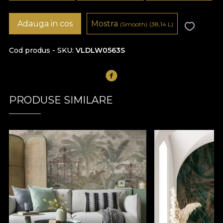
Adauga in cos
Mostra
(Smooth)
(38,14
L
)
Cod produs - SKU
VLDLW0563S
PRODUSE SIMILARE