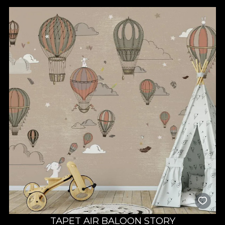
Tapetele pentru grădinițe propuse de VLAdiLA sunt gândite
pentru a sprijini procesul educativ încă de la primii pași. De la
peisaje fantastice și personaje prietenoase până la forme, litere
și animale, design-urile noastre stimulează curiozitatea și
imaginația. Sunt perfecte pentru săli de joacă, dormitoare, săli
de clasă sau zone de relaxare – fiecare colț poate deveni o
sursă de inspirație pentru activități educative sau creative.
Modelele sunt versatile și pot fi adaptate atât pentru
grădinițele de stat, cât și pentru cele private, păstrând un
echilibru între estetică și funcționalitate.
Materiale sigure și montaj facil
La VLAdiLA, siguranța copiilor este prioritară. Tapetele noastre
pentru grădiniță sunt realizate din materiale ecologice,
certificate, fără substanțe toxice, ideale pentru spații frecvent
utilizate de copii. Sunt lavabile, durabile și ușor de întreținut –
perfecte pentru un mediu activ și dinamic. Aplicarea este
rapidă, fără dificultăți, astfel încât procesul de amenajare să fie
cât mai eficient. Poți schimba aspectul unei grădinițe întregi
fără efort, iar rezultatul va fi un spațiu care inspiră încredere,
bucurie și siguranță.
TAPET AIR BALOON STORY