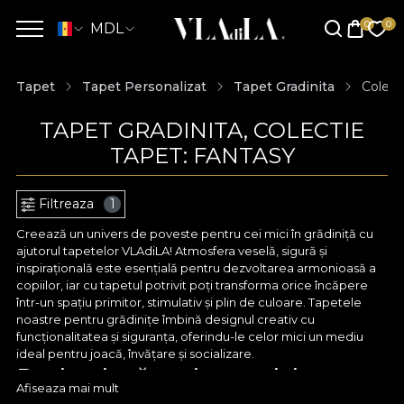
MDL
Tapet
Tapet Personalizat
Tapet Gradinita
Colect
TAPET GRADINITA, COLECTIE
TAPET: FANTASY
Filtreaza
1
Creează un univers de poveste pentru cei mici în grădiniță cu
ajutorul tapetelor VLAdiLA! Atmosfera veselă, sigură și
inspirațională este esențială pentru dezvoltarea armonioasă a
copiilor, iar cu tapetul potrivit poți transforma orice încăpere
într-un spațiu primitor, stimulativ și plin de culoare. Tapetele
noastre pentru grădinițe îmbină designul creativ cu
funcționalitatea și siguranța, oferindu-le celor mici un mediu
ideal pentru joacă, învățare și socializare.
Design jucăuș și tematici
Afiseaza mai mult
educative