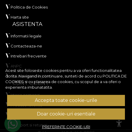
Politica de Cookies
Harta site
ASISTENTA
Informatii legale
Contacteaza-ne
Intrebari frecvente
ANPC
Acest site foloseste cookies pentru a va oferi functionalitatea
Solutionarea litigiilor
dorita. Navigand in continuare, sunteti de acord cu
POLITICA DE
COOKIES
si cu plasarea de cookies, cu scopul de a va oferi o
CONT CLIENT
experienta imbunatatita.
Istoric comenzi
Accepta toate cookie-urile
Produse favorite
Doar cookie-uri esentiale
Metode de plata
Transport si retururi
PREFERINTE COOKIE-URI