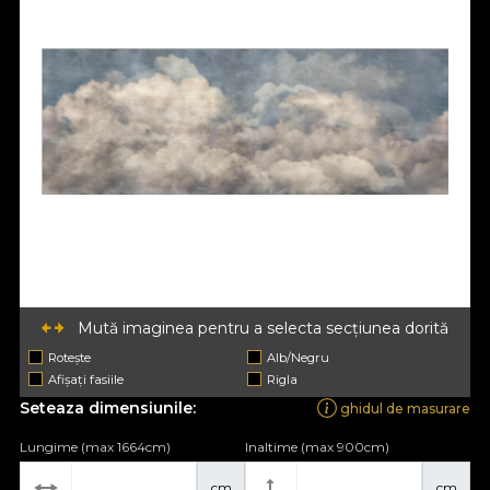
Mută imaginea pentru a selecta secțiunea dorită
Rotește
Alb/Negru
Afișați fasiile
Rigla
Seteaza dimensiunile:
ghidul de masurare
Lungime (max 1664cm)
Inaltime (max 900cm)
cm
cm