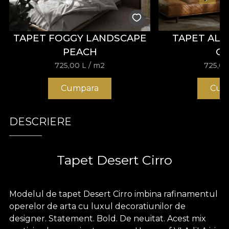
TAPET FOGGY LANDSCAPE
TAPET AL
PEACH
G
725,00
L
/ m2
725,0
Cumpara
Cum
DESCRIERE
Tapet Desert Cirro
Modelul de tapet Desert Cirro imbina rafinamentul
operelor de arta cu luxul decoratiunilor de
designer. Statement. Bold. De neuitat. Acest mix