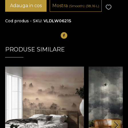
Adauga in cos
Mostra
(Smooth)
(38,16
L
)
Cod produs - SKU
VLDLW0621S
PRODUSE SIMILARE