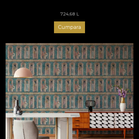
disponibil. În plus, poți comanda un tapet personalizat care să
se potrivească perfect cu dimensiunile și forma bucătăriei tale,
724,68
L
astfel că ai libertatea de a crea un decor pe gustul tău. Un tapet
poate face diferența și pentru tine, așa că bucură-te de un
spațiu cu totul special și surprinde-ți invitații. Îți oferim consiliere
Cumpara
la fiecare pas, așa că descoperă chiar acum colecțiile VLAdiLA
și plasează o comandă!