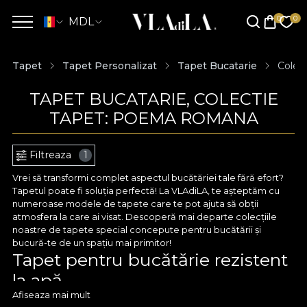
MDL
Tapet
Tapet Personalizat
Tapet Bucatarie
Colec
TAPET BUCATARIE, COLECTIE
TAPET: POEMA ROMANA
Filtreaza
1
Vrei să transformi complet aspectul bucătăriei tale fără efort?
Tapetul poate fi soluția perfectă! La VLAdiLA, te așteptăm cu
numeroase modele de tapete care te pot ajuta să obții
atmosfera la care ai visat. Descoperă mai departe colecțiile
noastre de tapete special concepute pentru bucătării și
bucură-te de un spațiu mai primitor!
Tapet pentru bucătărie rezistent
la apă
Afiseaza mai mult