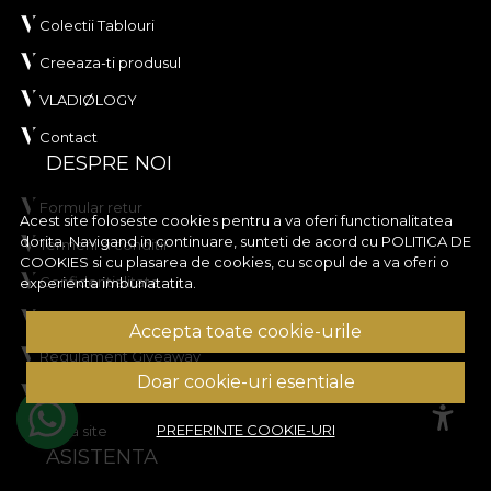
Colectii Tablouri
Creeaza-ti produsul
VLADIØLOGY
Contact
DESPRE NOI
Formular retur
Acest site foloseste cookies pentru a va oferi functionalitatea
dorita. Navigand in continuare, sunteti de acord cu
POLITICA DE
Termeni si conditii
COOKIES
si cu plasarea de cookies, cu scopul de a va oferi o
Confidentialitate
experienta imbunatatita.
Regulament Campanie reduceri
Accepta toate cookie-urile
Regulament Giveaway
Doar cookie-uri esentiale
Politica de Cookies
PREFERINTE COOKIE-URI
Harta site
ASISTENTA