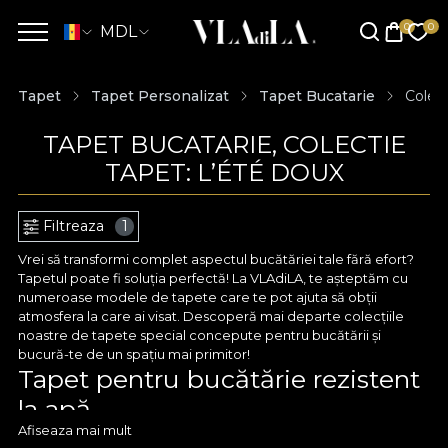
MDL
Tapet
Tapet Personalizat
Tapet Bucatarie
Colect
TAPET BUCATARIE, COLECTIE
TAPET: L’ÉTÉ DOUX
Filtreaza
1
Vrei să transformi complet aspectul bucătăriei tale fără efort?
Tapetul poate fi soluția perfectă! La VLAdiLA, te așteptăm cu
numeroase modele de tapete care te pot ajuta să obții
atmosfera la care ai visat. Descoperă mai departe colecțiile
noastre de tapete special concepute pentru bucătării și
bucură-te de un spațiu mai primitor!
Tapet pentru bucătărie rezistent
la apă
Afiseaza mai mult