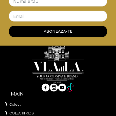
Numele tau
Email
ABONEAZA-TE
MAIN
Colectii
COLECTII KIDS