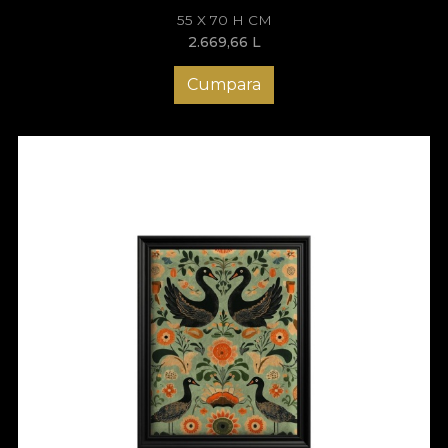
55 X 70 H CM
2.669,66
L
Cumpara