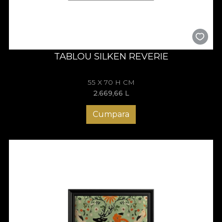
TABLOU SILKEN REVERIE
55 X 70 H CM
2.669,66
L
Cumpara