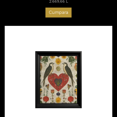
2.669,66
L
Cumpara