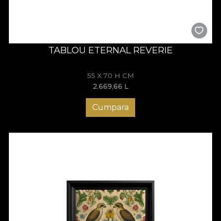
TABLOU ETERNAL REVERIE
55 X 70 H CM
2.669,66
L
Cumpara