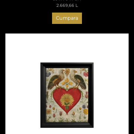
2.669,66
L
Cumpara