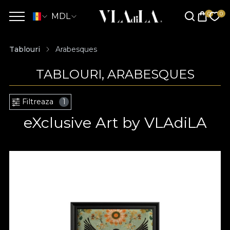
MDL
Tablouri
Arabesques
TABLOURI, ARABESQUES
Filtreaza
1
eXclusive Art by VLAdiLA