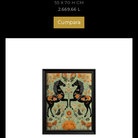
55 X 70 H CM
2.669,66
L
Cumpara