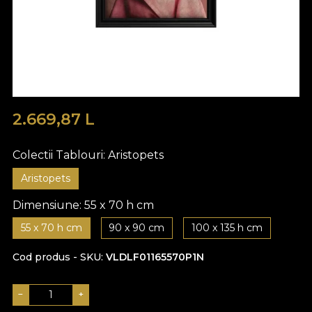
2.669,87
L
Colectii Tablouri:
Aristopets
Aristopets
Dimensiune:
55 x 70 h cm
55 x 70 h cm
90 x 90 cm
100 x 135 h cm
Cod produs - SKU
VLDLF01165570P1N
−
+