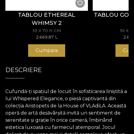
TABLOU ETHEREAL
TABLOU GOL
WHIMSY 2
55 X 70 H CM
55 X 
2.669,87
L
2.66
Cumpara
Cum
DESCRIERE
Cufundă-ți spațiul de locuit în sofisticarea liniștită a
lui Whispered Elegance, o piesă captivantă din
colecția Aristopets de la House of VLAdiLA. Această
operă de artă desăvârșită invită un sentiment de
serenitate și grație în orice cameră, îmbinând
estetica luxoasă cu farmecul atemporal. Jocul