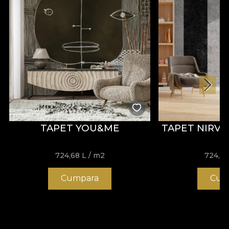
frumusețe.
TAPET YOU&ME
TAPET NIRVA
724,68
L
/ m2
724,6
Cumpara
Cum