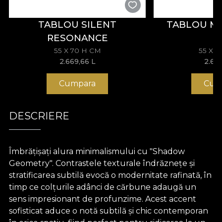
TABLOU SILENT
TABLOU M
RESONANCE
55 X 70 H CM
55 X 
2.669,66
L
2.66
Cumpara
Cum
DESCRIERE
Îmbrățișați alura minimalismului cu "Shadow
Geometry". Contrastele texturale îndrăznețe și
stratificarea subtilă evocă o modernitate rafinată, în
timp ce colțurile adânci de cărbune adaugă un
sens impresionant de profunzime. Acest accent
sofisticat aduce o notă subtilă și chic contemporan