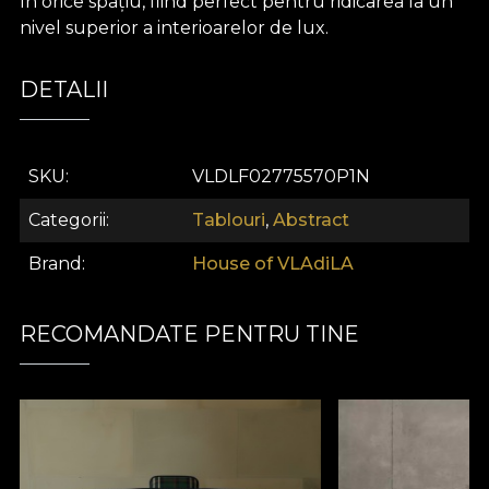
în orice spațiu, fiind perfect pentru ridicarea la un
nivel superior a interioarelor de lux.
DETALII
SKU
VLDLF02775570P1N
Categorii
Tablouri
,
Abstract
Brand
House of VLAdiLA
RECOMANDATE PENTRU TINE