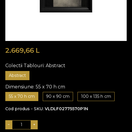
2.669,66
L
Colectii Tablouri:
Abstract
Abstract
Dimensiune:
55 x 70 h cm
55 x 70 h cm
90 x 90 cm
100 x 135 h cm
Cod produs - SKU
VLDLF02775570P1N
−
+