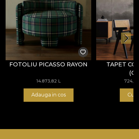
FOTOLIU PICASSO RAYON
TAPET CO
(G
14.873,82
L
724,6
Adauga in cos
Cum