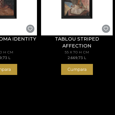
OMA IDENTITY
TABLOU STRIPED
AFFECTION
70 H CM
55 X 70 H CM
69,73
L
2.669,73
L
para
Cumpara