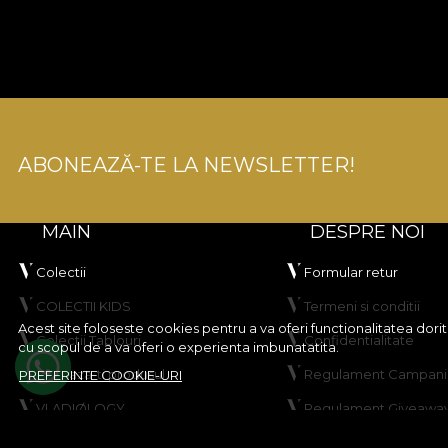
ABONEAZĂ-TE LA NEWSLETTER!
MAIN
DESPRE NOI
Colectii
Formular retur
COLECTII KIDS
Termeni si conditii
Acest site foloseste cookies pentru a va oferi functionalitatea dor
Colectii Tablouri
Confidentialitate
cu scopul de a va oferi o experienta imbunatatita.
Creeaza-ti produsul
Regulament Campanie
PREFERINTE COOKIE-URI
VLADIØLOGY
Regulament Giveawa
Contact
Politica de Cookies