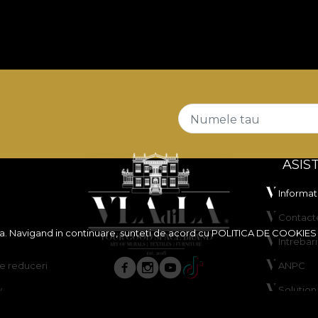
Numele tau
ASIS
Informati
Contact
ita. Navigand in continuare, sunteti de acord cu
POLITICA DE COOKIES
Intrebar
 reduceri
ANPC
y
Solutiona