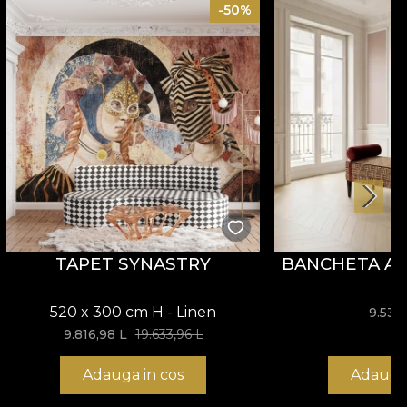
-50%
TAPET SYNASTRY
BANCHETA AR
520 x 300 cm H - Linen
9.534
9.816,98
L
19.633,96
L
Adauga in cos
Adauga 