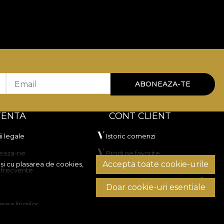
Email
ABONEAZA-TE
TENTA
CONT CLIENT
i legale
Istoric comenzi
eaza-ne
Produse favorite
Accepta toate cookie-urile
si cu plasarea de cookies,
i frecvente
Metode de plata
Doar cookie-uri esentiale
Transport si retururi
rea litigiilor