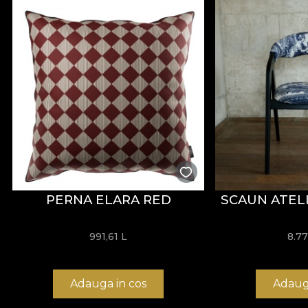
PERNA ELARA RED
SCAUN ATEL
991,61
L
8.7
Adauga in cos
Adaug