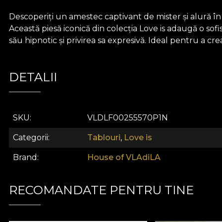
Descoperiți un amestec captivant de mister și alură în P
Această piesă iconică din colecția Love is adaugă o so
său hipnotic și privirea sa expresivă. Ideal pentru a c
DETALII
SKU
VLDLF00255570P1N
Categorii
Tablouri
,
Love is
Brand
House of VLAdiLA
RECOMANDATE PENTRU TINE