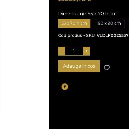
Dimensiune:
55 x 70 h cm
55 x 70 h cm
90 x 90 cm
Cod produs - SKU
VLDLF0025557
−
+
Adauga in cos