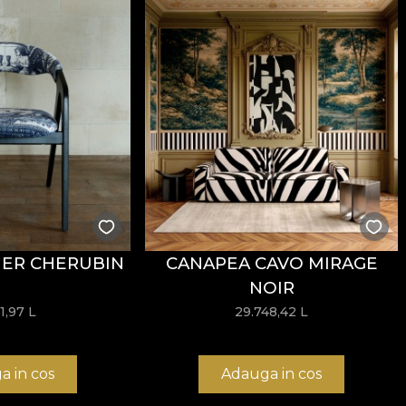
IER CHERUBIN
CANAPEA CAVO MIRAGE
NOIR
71,97
L
29.748,42
L
a in cos
Adauga in cos