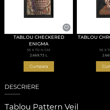
TABLOU CHECKERED
TABLOU CHR
ENIGMA
55 X 70 H CM
55 X 
2.669,73
L
2.6
Cumpara
Cum
DESCRIERE
Tablou Pattern Veil