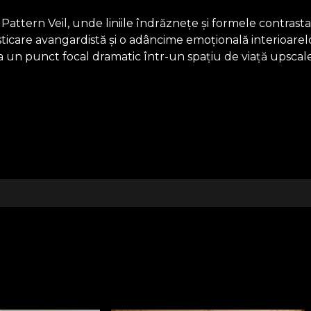
attern Veil, unde liniile îndrăznețe și formele contrastan
fisticare avangardistă și o adâncime emoțională interioar
rea un punct focal dramatic într-un spațiu de viață upscal