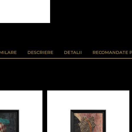
MILARE
DESCRIERE
DETALII
RECOMANDATE P