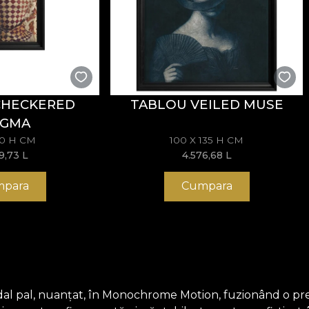
CHECKERED
TABLOU VEILED MUSE
IGMA
70 H CM
100 X 135 H CM
69,73
L
4.576,68
L
para
Cumpara
dal pal, nuanțat, în Monochrome Motion, fuzionând o pr