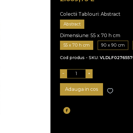
Colectii Tablouri:
Abstract
Abstract
Dimensiune:
55 x 70 h cm
55 x 70 h cm
90 x 90 cm
Cod produs - SKU
VLDLF0276557
−
+
Adauga in cos