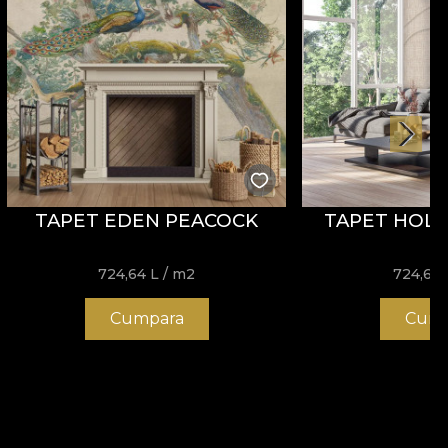
TAPET EDEN PEACOCK
TAPET HOLD
724,64
L
/ m2
724,64
Cumpara
Cump