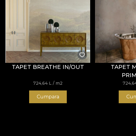
TAPET BREATHE IN/OUT
TAPET 
PRI
724,64
L
/ m2
724,6
Cumpara
Cum