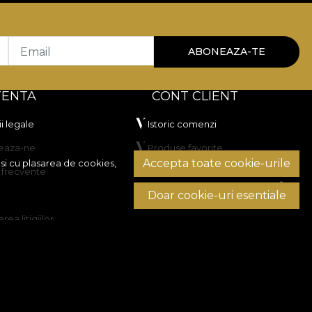
Email
ABONEAZA-TE
TENTA
CONT CLIENT
i legale
Istoric comenzi
eaza-ne
Produse favorite
Accepta toate cookie-urile
si cu plasarea de cookies,
i frecvente
Metode de plata
Doar cookie-uri esentiale
Transport si retururi
rea litigiilor