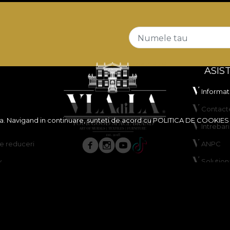
Numele tau
ASIS
Informati
Contact
ita. Navigand in continuare, sunteti de acord cu
POLITICA DE COOKIES
Intrebar
 reduceri
ANPC
y
Solutiona