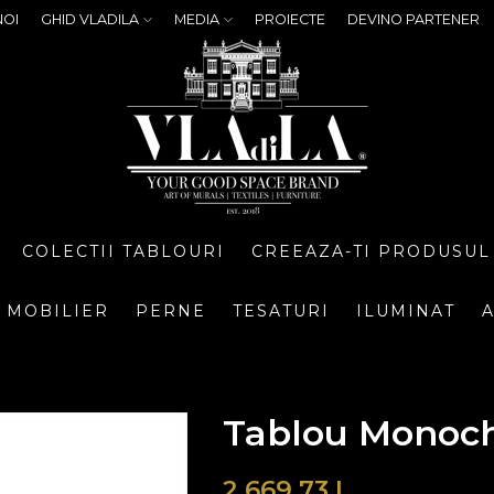
NOI
GHID VLADILA
MEDIA
PROIECTE
DEVINO PARTENER
COLECTII TABLOURI
CREEAZA-TI PRODUSUL
MOBILIER
PERNE
TESATURI
ILUMINAT
A
Tablou Monoc
2.669,73
L