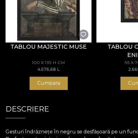
TABLOU MAJESTIC MUSE
TABLOU 
EN
100 X 135 H CM
55 X 
4.576,68
L
2.6
Cumpara
Cum
DESCRIERE
Gesturi îndrăznețe în negru se desfășoară pe un fun