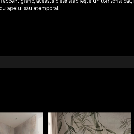
cent grafic, această piesă stabilește un ton sofisticat, 
 cu apelul său atemporal.