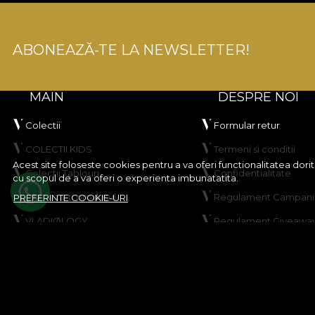
ABONEAZĂ-TE LA NEWSLETTER!
MAIN
DESPRE NOI
Colectii
Formular retur
COLECTII KIDS
Termeni si conditii
Acest site foloseste cookies pentru a va oferi functionalitatea dor
Colectii Tablouri
Confidentialitate
cu scopul de a va oferi o experienta imbunatatita.
Creeaza-ti produsul
Regulament Campanie
PREFERINTE COOKIE-URI
VLADIØLOGY
Regulament Giveawa
Contact
Politica de Cookies
Harta site
© House of VLAdiLA 2026