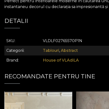
Perfect pentru interioarele moderne în căutarea unui ac
instantaneu decorul cu declarația sa impresionantă și
DETALII
SKU
VLDLF02765570P1N
Categorii
Tablouri
,
Abstract
Brand
House of VLAdiLA
RECOMANDATE PENTRU TINE