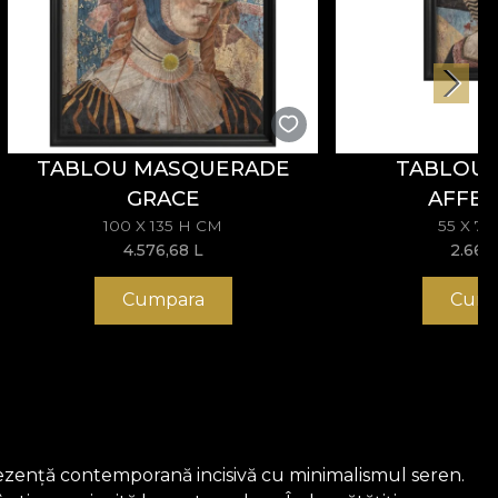
TABLOU MASQUERADE
TABLOU 
GRACE
AFFEC
100 X 135 H CM
55 X 7
4.576,68
L
2.669
Cumpara
Cump
ezență contemporană incisivă cu minimalismul seren.