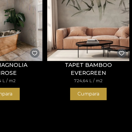
MAGNOLIA
TAPET BAMBOO
MROSE
EVERGREEN
4
L
/ m2
724,64
L
/ m2
para
Cumpara