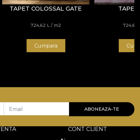
TAPET COLOSSAL GATE
TAPET
724,62
L
/ m2
724,62
Cumpara
Cump
Email
ABONEAZA-TE
TENTA
CONT CLIENT