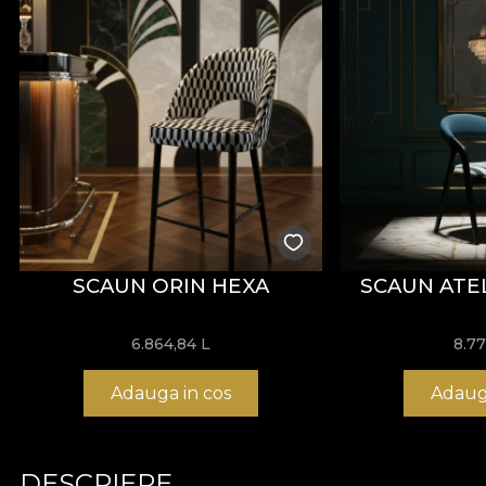
SCAUN ORIN HEXA
SCAUN ATE
6.864,84
L
8.7
Adauga in cos
Adaug
DESCRIERE