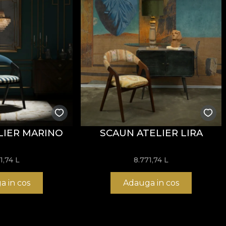
LIER MARINO
SCAUN ATELIER LIRA
71,74
L
8.771,74
L
a in cos
Adauga in cos