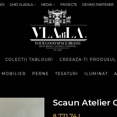
NOI
GHID VLADILA
MEDIA
PROIECTE
DEVINO PARTENER
COLECTII TABLOURI
CREEAZA-TI PRODUSUL
MOBILIER
PERNE
TESATURI
ILUMINAT
A
Scaun Atelier 
8.771,74
L