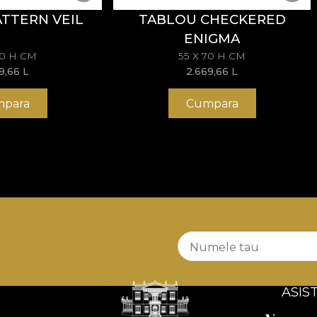
TTERN VEIL
TABLOU CHECKERED
ENIGMA
70 H CM
55 X 70 H CM
69,66
L
2.669,66
L
para
Cumpara
Numele tau
ASIS