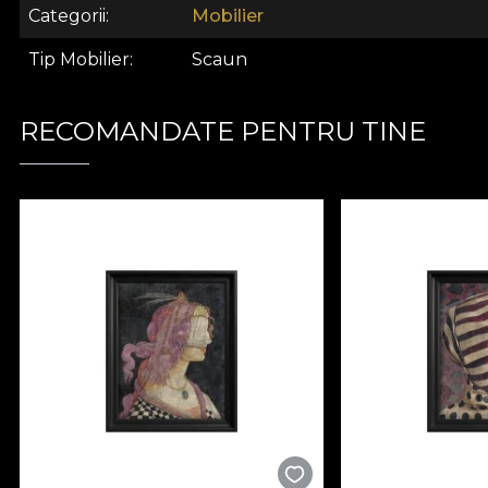
Categorii
Mobilier
Descoperă farmecul unui scaun ce transcende designul
VLAdiLA.
Tip Mobilier
Scaun
RECOMANDATE PENTRU TINE