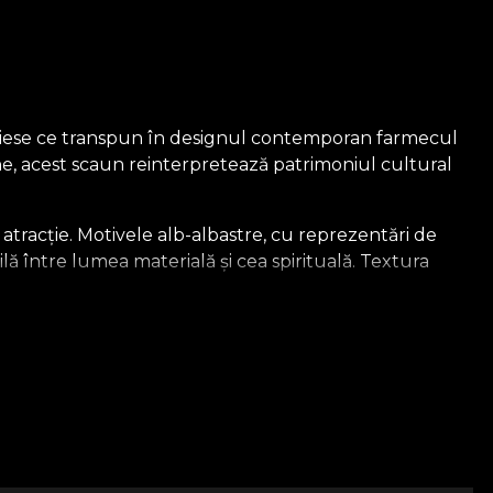
 piese ce transpun în designul contemporan farmecul
ine, acest scaun reinterpretează patrimoniul cultural
 atracție. Motivele alb-albastre, cu reprezentări de
ă între lumea materială și cea spirituală. Textura
într-un living elegant, într-un dining eclectic sau într-
izează istoria, arta și designul contemporan, devenind
re piesă este un elogiu adus meșteșugului lucrat în
ofie: atenția meticuloasă la detalii, pasiunea pentru