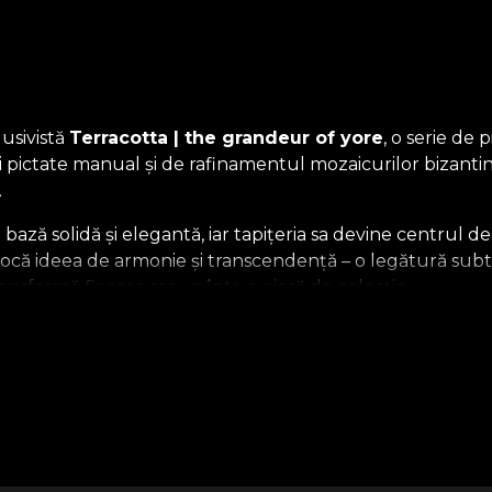
lusivistă
Terracotta | the grandeur of yore
, o serie de
ței pictate manual și de rafinamentul mozaicurilor bizant
.
bază solidă și elegantă, iar tapițeria sa devine centrul de
vocă ideea de armonie și transcendență – o legătură subtil
ransformă fiecare scaun într-o piesă de colecție.
t funcțional – este o declarație artistică. Fie că îl așezi 
e vizuală. Se potrivește perfect cu interioarele ce valor
emplare.
prim-plan arta de a trăi cu frumusețea detaliilor. Fieca
e.
Scaunul Atelier Cherubin
reflectă exact această filoz