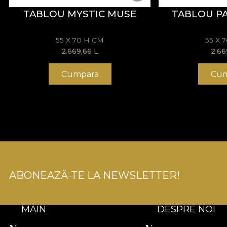
TABLOU MYSTIC MUSE
TABLOU PA
55 X 70 H CM
55 X 
2.669,66
L
2.6
Cumpara
Cum
ABONEAZĂ-TE LA NEWSLETTER!
MAIN
DESPRE NOI