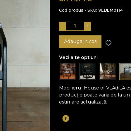
Cod produs - SKU
VLDLM0114
−
+
Adauga in cos
Vezi alte optiuni
Mobilierul House of VLAdiLA e
producție poate varia de la un
estimare actualizată.