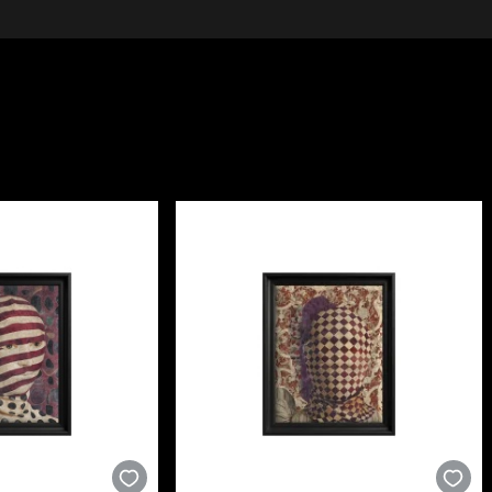
 clasic, aducând în casa ta un fragment de artă atempora