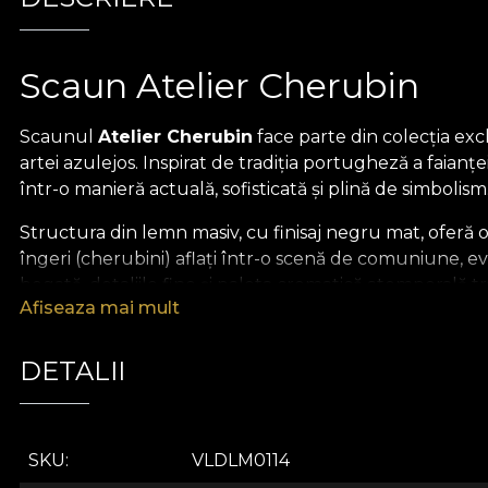
Scaun Atelier Cherubin
Scaunul
Atelier Cherubin
face parte din colecția exc
artei azulejos. Inspirat de tradiția portugheză a faian
într-o manieră actuală, sofisticată și plină de simbolism
Structura din lemn masiv, cu finisaj negru mat, oferă o 
îngeri (cherubini) aflați într-o scenă de comuniune, e
bogată, detaliile fine și paleta cromatică atemporală t
Afiseaza mai mult
Scaunul
Atelier Cherubin
este mai mult decât un obiec
un spațiu creativ, el adaugă personalitate și profunzim
DETALII
un punct de atracție care invită la conversație și cont
Colecția
Terracotta | the grandeur of yore
aduce în 
tihnă, alăturând tehnici tradiționale și expresii modern
SKU
VLDLM0114
estetică și respectul pentru moștenirea culturală.