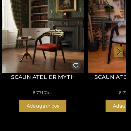
SCAUN ATELIER MYTH
SCAUN ATEL
8.771,74
L
8.771
Adauga in cos
Adauga 