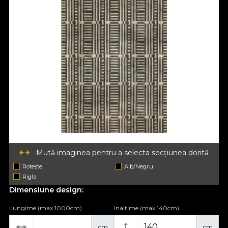
Mută imaginea pentru a selecta secțiunea dorită
Rotește
Alb/Negru
Rigla
Dimensiune design:
Lungime (max 1000cm)
Inaltime (max 140cm)
cm
cm