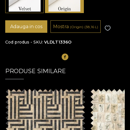
Adauga in cos
Mostra
(Origin)
(38,16
L
)
Cod produs - SKU
VLDLT1336O
PRODUSE SIMILARE