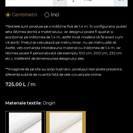
Centimetri
Inci
*Textilele sunt produse pe o înălțime fixă de 1,4 m. În configurator puteți
seta lățimea dorită a materialului, iar designul poate fi ajustat și
poziționat pe înălțimea de 1,4 m, astfel încât modelul să fie exact cum
vă doriți. Prețul se calculează pe metru liniar, nu pe metru pătrat.
Astfel, veți comanda întotdeauna material cu înălțimea de 1,4 m, iar
lățimea poate fi personalizată (de exemplu 100 cm, 200 cm, 232 cm
etc.), indiferent de dimensiunea designului ales.
**Imaginile de pe site au scop ilustrativ, produsul real poate prezenta
diferențe subtile de nuanță față de cele vizualizate online.
725,00
L
/ m
Materiale textile:
Origin