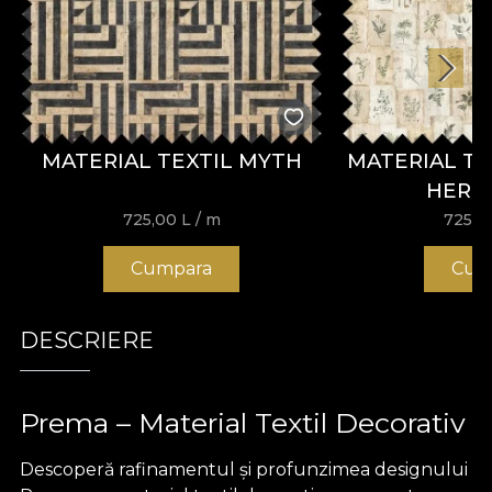
MATERIAL TEXTIL MYTH
MATERIAL TE
HERB
725,00
L
/ m
725,0
Cumpara
Cum
DESCRIERE
Prema – Material Textil Decorativ
Descoperă rafinamentul și profunzimea designului