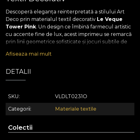
Descoperă eleganța reinterpretată a stilului Art
Deco prin materialul textil decorativ
Le Veque
Tower Pink
. Un design ce îmbină farmecul artistic
cu accente fine de lux, acest imprimeu se remarcă
prin linii geometrice sofisticate și jocuri subtile de
culori pastelate, dominate de rozuri pudrate și
Afiseaza mai mult
tonuri delicate. Fiecare detaliu graphic amintește
de opulența anilor '20, aducând în interiorul casei o
DETALII
atmosferă de rafinament și extravaganță modernă,
inspirată de nopțile pline de energie și muzică
swing.
SKU
VLDLT0231O
Versatilitatea este semnătura acestui material textil
premium: ideal pentru draperii statement, tapițerie
Categorii
Materiale textile
care transformă orice piesă de mobilier într-un
veritabil obiect de artă, perne decorative ce adaugă
Colectii
accente sofisticate, cuverturi sau fețe de masă ce
definesc spațiul cu personalitate și stil. Acest