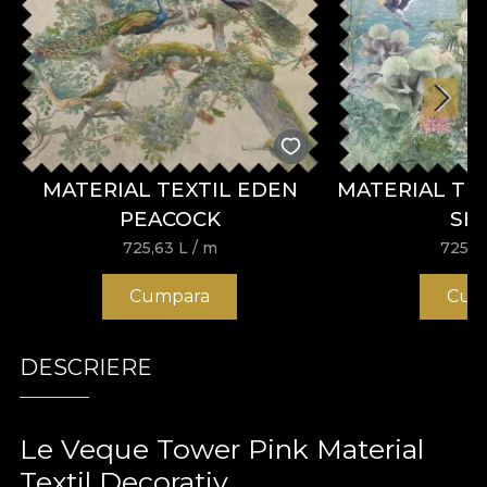
MATERIAL TEXTIL EDEN
MATERIAL TE
PEACOCK
SH
725,63
L
/ m
725,6
Cumpara
Cum
DESCRIERE
Le Veque Tower Pink Material
Textil Decorativ