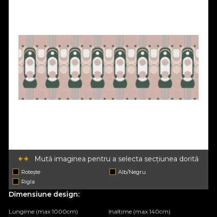
Mută imaginea pentru a selecta secțiunea dorită
Rotește
Alb/Negru
Rigla
Dimensiune design:
Lungime (max 1000cm)
Inaltime (max 140cm)