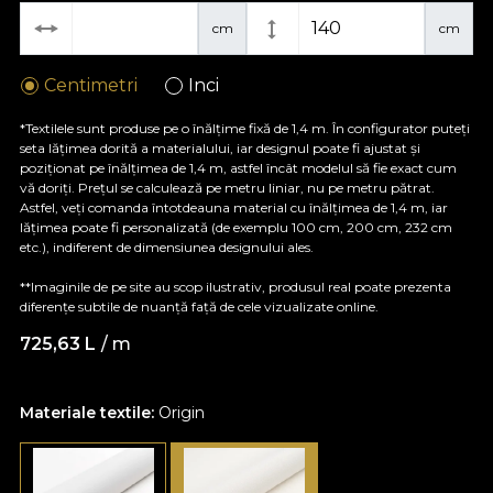
cm
cm
Centimetri
Inci
*Textilele sunt produse pe o înălțime fixă de 1,4 m. În configurator puteți
seta lățimea dorită a materialului, iar designul poate fi ajustat și
poziționat pe înălțimea de 1,4 m, astfel încât modelul să fie exact cum
vă doriți. Prețul se calculează pe metru liniar, nu pe metru pătrat.
Astfel, veți comanda întotdeauna material cu înălțimea de 1,4 m, iar
lățimea poate fi personalizată (de exemplu 100 cm, 200 cm, 232 cm
etc.), indiferent de dimensiunea designului ales.
**Imaginile de pe site au scop ilustrativ, produsul real poate prezenta
diferențe subtile de nuanță față de cele vizualizate online.
725,63
L
/ m
Materiale textile:
Origin