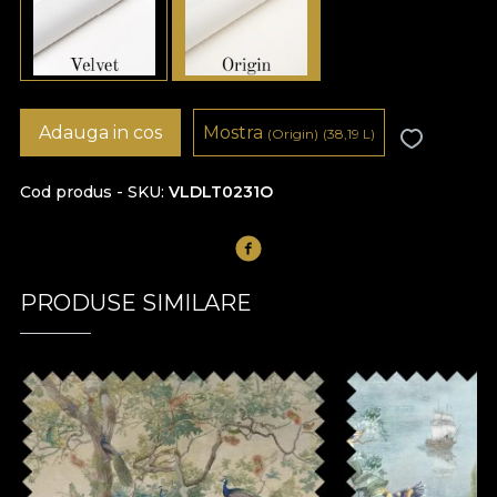
Adauga in cos
Mostra
(Origin)
(38,19
L
)
Cod produs - SKU
VLDLT0231O
PRODUSE SIMILARE