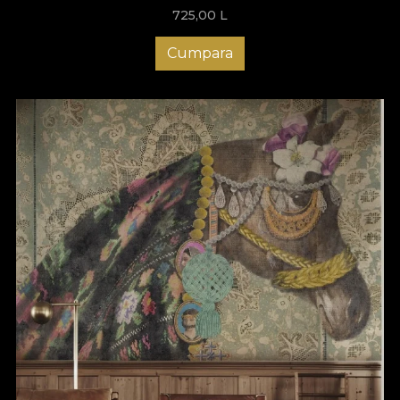
privire.
725,00
L
Inspirata de mestesugurile traditionale romanesti, dar
Cumpara
reinterpretata intr-o maniera moderna, colectia include tapet,
textile si piese de mobilier ce combina motive traditionale cu
elemente din arta textila si simboluri mistice. Celebram bogatia
artei, bogatia culturii si bogatia a tot ce te face mai bogat: in
suflet si spirit. Aducem trecutul in actual pentru iubitorii de
frumos multisenzorial, raspunzand tuturor sensibilitatilor
contemporane.
Romania stie vorbeste despre cautare. O cautare de sine, de
sens si de frumos. Modelele colectiei transforma spatiile in
locuri ale introspectiei, ale dansului imaginar si ale povestilor
nescrise. Fiecare piesa aduce cu sine o bucata din trecut,
impletita cu o estetica actuala, creand decoruri ce vor arata ca
desprinse dintr-un vis.
Scenografiile propuse de colectie de tapet Romania stie
traverseaza atat spatii, cat si momente temporale indepartate.
Modelele realizate de artistii nostri imbina tehnici artistice de
pictura si design pentru a reda atmosfera atemporala a unui
univers plin de magie. Aceste creatii isi propun sa inspire, sa
provoace si sa transforme perceptiile despre spatiul locuit.