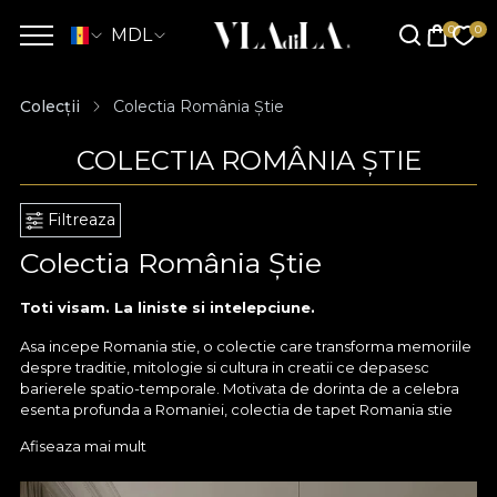
MDL
Colecții
Colectia România Știe
COLECTIA ROMÂNIA ȘTIE
Filtreaza
Colectia România Știe
Toti visam. La liniste si intelepciune.
Asa incepe Romania stie, o colectie care transforma memoriile
despre traditie, mitologie si cultura in creatii ce depasesc
barierele spatio-temporale. Motivata de dorinta de a celebra
esenta profunda a Romaniei, colectia de tapet Romania stie
subliniaza o noua etapa in traditia House of VLAdiLA de a aduce
Afiseaza mai mult
in prim-plan simboluri ce vorbesc despre cine suntem, de unde
venim si ce povesti ne definesc.