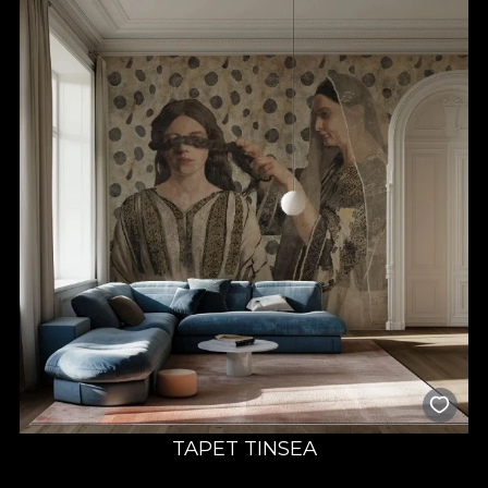
Aceasta colectie aniversara, lansata de 1 Decembrie, reprezinta
o oda adusa frumusetii esentei si mostenirii culturale romanesti.
Romania stie isi propune sa dezvaluie universuri paralele, in
care cotidianul intalneste sacrul. Locuri sacre si misterioase, in
care banalul devine poarta catre lumi mistice, pline de
simboluri, culoare si poveste.
Adica spatiul tau. Casa ta, unde te intorci de fiecare data cand
vrei sa iti amintesti cine esti. Si ce te poate impamanta mai mult
decat o colectie care celebreaza intocmai trecutul. Intr-o
forma actuala, in care bariera dintre vis si realitate este blurata.
Astfel, ai ocazia sa pasesti pe o linie secreta, in care concretul
devine intocmai ce iti doresti tu sa devina.
House of VLAdiLA ofera o experienta, iar Romania stie iti aduce
pe peretii casei tale experienta unui vis trait si simtit in vieti si
amintiri trecute.
Fiecare model din colectie ilustreaza adevarul despre orice
experienta ezoterica. Draperii imaginare din catifea rosie se
deschid pentru a dezvalui o lume fermecata, un loc al dansului,
al muzicii si al ghicitorilor care poarta amulete si talismane
TAPET TINSEA
misterioase. Modelele aduc la viata contrastele dintre forma si
fond. Prin intermediul unor lumi care se deschid cu fiecare