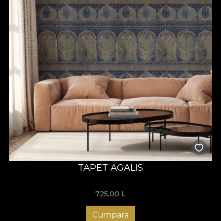
de exaltare dar confera si predictibilitate, in asa fel incat
atmosfera creata in interiorul unui spatiu sa fie una armonioasa
si primitoare.
Cu totii suntem spectatori ai acestei colectii, si ne aflam intr-o
permanenta cautare, a ceva
sau a cuiva, o cautare de sine, o
cautare a realitatii, care pentru noi este aburita si camuflata sub
atatea erori. Cum evadam din universul abstract pe care ni l-am
construit singuri si in care traim zi de zi? O vom face pasind in
universul creat de colectia de tapet Romania stie, plina de
simbolism si de culoare, de magie si de aventura. Patrunzand in
aceasta colectie, timpul devine imposibil de perceput.
Pentru privitorul care se simte instrainat si simte nevoia sa se
intoarca mereu in universul
acestei colectii noi ii punem la
indemana instrumente prin care sa gaseasca imagini cu
adevarat poetice. Acestea il vor transpune intr-o stare de
visare, de dans si de poveste. Divinitati ce reprezinta tot ce
TAPET AGALIS
este mai seducator in materie de frumusete, placere si fericire
vor incununa modelele de tapet.
725,00
L
Prin noua colectie Romania stie, iti oferim sansa de a patrunde
in paradis, de a afla, de a cunoaste si de a privi dincolo de
Cumpara
inerenta lipsita de sens a vietii cotidiene, de a ajunge la