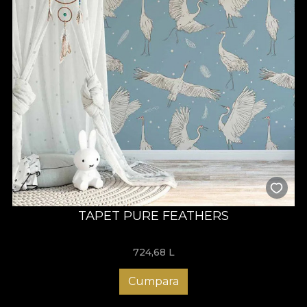
TAPET PURE FEATHERS
724,68
L
Cumpara