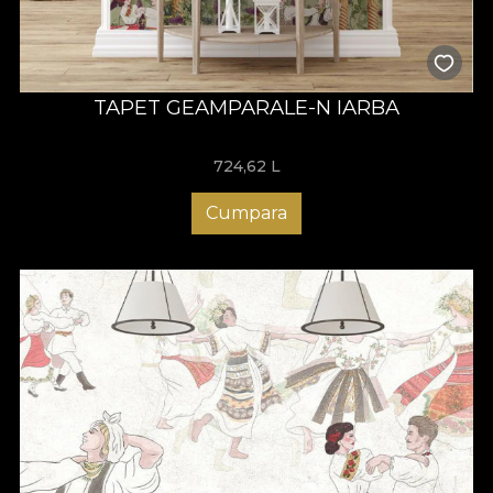
TAPET GEAMPARALE-N IARBA
724,62
L
Cumpara