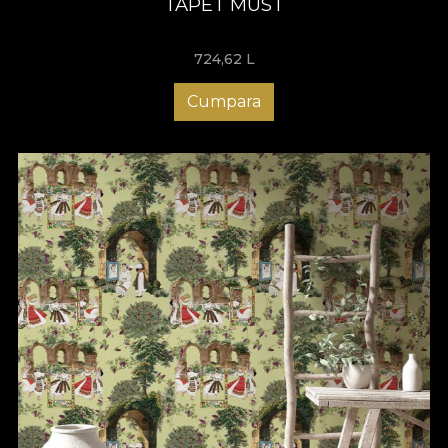
TAPET MUST
724,62
L
Cumpara