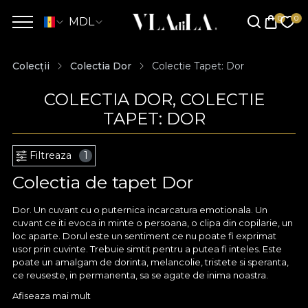
MDL
Colecții
Colectia Dor
Colectie Tapet: Dor
COLECTIA DOR, COLECTIE
TAPET: DOR
Filtreaza
1
Colectia de tapet Dor
Dor. Un cuvant cu o puternica incarcatura emotionala. Un
cuvant ce iti evoca in minte o persoana, o clipa din copilarie, un
loc aparte. Dorul este un sentiment ce nu poate fi exprimat
usor prin cuvinte. Trebuie simtit pentru a putea fi inteles. Este
poate un amalgam de dorinta, melancolie, tristete si speranta,
ce reuseste, in permanenta, sa se agate de inima noastra.
Colectia atelierului doreste sa aprinda nostalgia fata de noi
Afiseaza mai mult
insine. Dorul de tara noastra – pentru cei aparati de alte granite.