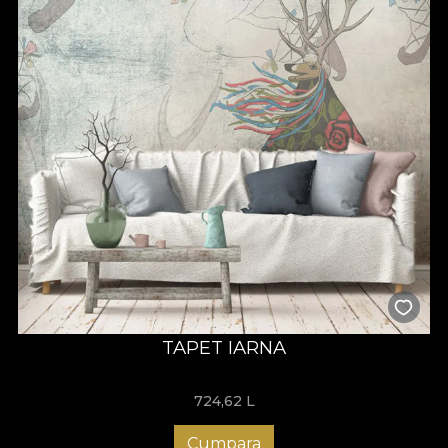
TAPET IARNA
724,62
L
Cumpara