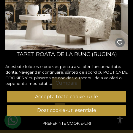
TAPET ROATA DE LA RUNC (RUGINA)
Acest site foloseste cookies pentru a va oferi functionalitatea
724,62
L
dorita. Navigand in continuare, sunteti de acord cu
POLITICA DE
COOKIES
si cu plasarea de cookies, cu scopul de a va oferi o
Cumpara
experienta imbunatatita.
Accepta toate cookie-urile
1
2
Doar cookie-uri esentiale
PREFERINTE COOKIE-URI