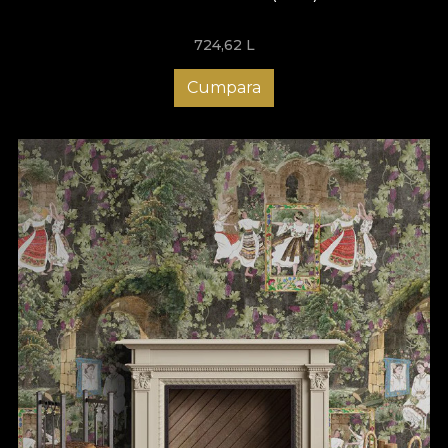
simbolismului, obiceiurilor si aurei mistice care ne invaluiesc
folclorul. In mitologia greaca, cuvantul “nostos” face referire la
724,62
L
calatoria de revenire a eroului. Aceasta intoarcere nu este
numai una fizica, cat si una de reintoarcere la sine. Asadar, va
Cumpara
invit sa revenim impreuna la esenta identitatii romanesti.