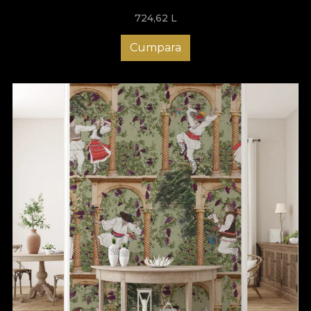
724,62
L
Cumpara